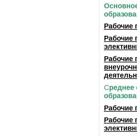
Основно
образов
Рабочие
Рабочие
элективн
Рабочие
внеуроч
деятельн
С
реднее
образов
Рабочие
Рабочие
элективн