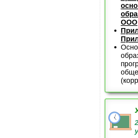
осно
обр
ООО
Прил
Прил
Осно
обра
прог
обще
(кор