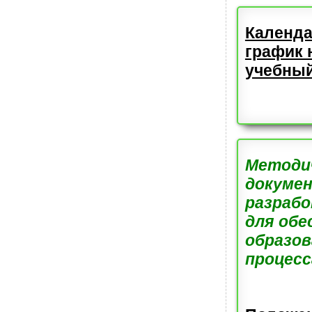
Календ
график 
учебный
Методи
докуме
разраб
для обе
образо
процесс