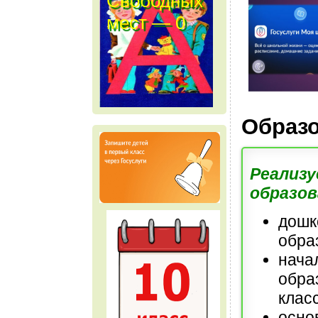
Свободных
мест — 0
м е с т
Образ
Реализу
образов
дошк
обра
нача
обра
клас
осно