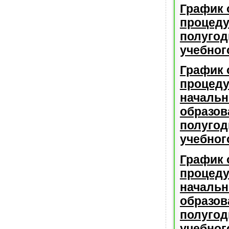
График 
процеду
полугод
учебног
График 
процеду
начальн
образов
полугод
учебног
График 
процеду
начальн
образов
полугод
учебног