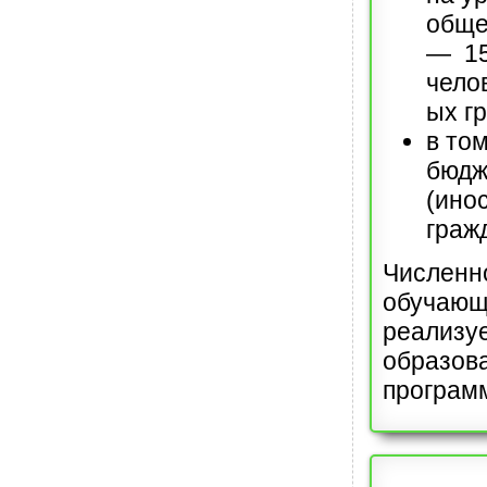
обще
— 1
чело
ых г
в том
бюдж
(ино
гражд
Численн
обучающ
реализу
образов
програм