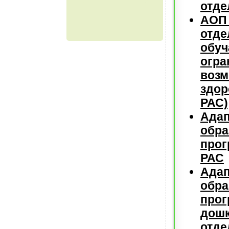
отде
АОП
отде
обуч
огр
возм
здор
РАС)
Адап
обра
про
РАС
Адап
обра
прог
дошк
отд