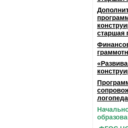
Дополни
программ
констру
старшая 
Финансо
граммотн
«Развива
конструи
Програм
сопровож
логопеда
Начальн
образова