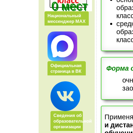
0 мест
обра
клас
Национальный
мессенджер МАХ
сред
обра
клас
Официальная
Форма о
страница в ВК
очн
зао
Сведения об
Примен
образовательной
и диста
организации
обучени