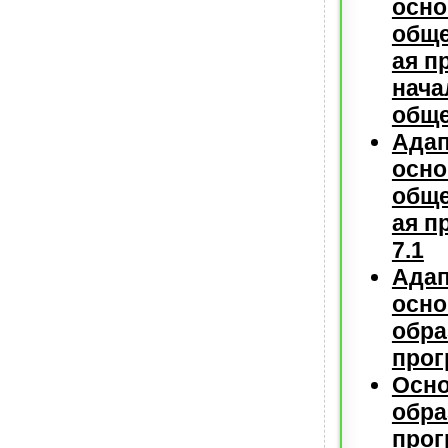
осно
обще
ая п
нача
общ
Адап
осно
обще
ая п
7.1
Адап
осно
обра
прог
Осн
обра
прог