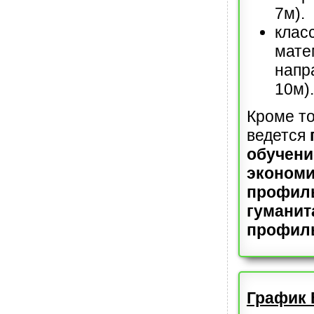
7м).
клас
мате
напра
10м).
Кроме то
ведется
обучени
экономи
профил
гумани
профил
График 