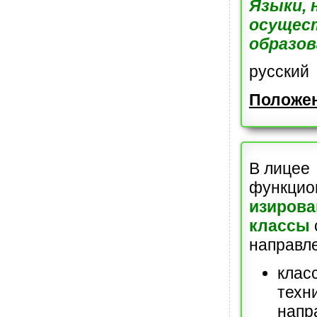
Языки, 
осущес
образов
русский
Положен
В лицее
функцио
изиров
классы
направл
клас
техн
напр