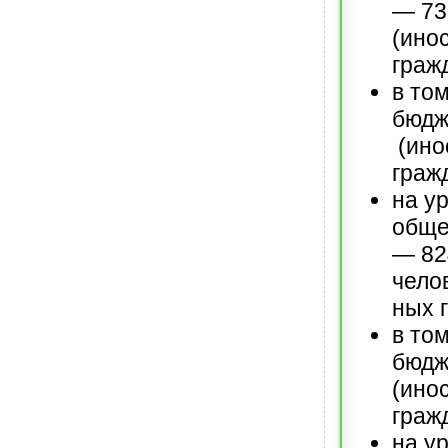
— 73
(ино
граж
в том
бюдж
(ино
граж
на у
обще
— 82
чело
ных 
в том
бюдж
(ино
граж
на у