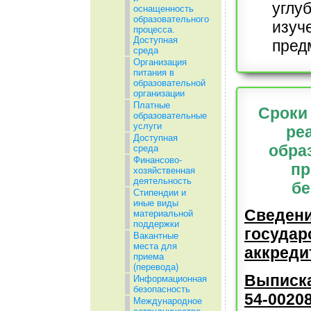
углу
оснащенность
образовательного
изуч
процесса.
Доступная
пред
среда
Организация
питания в
образовательной
организации
Платные
Сроки
образовательные
услуги
ре
Доступная
обра
среда
Финансово-
пр
хозяйственная
деятельность
бе
Стипендии и
иные виды
Сведени
материальной
поддержки
государ
Вакантные
места для
аккреди
приема
(перевода)
Выписка
Информационная
безопасность
54-0020
Международное