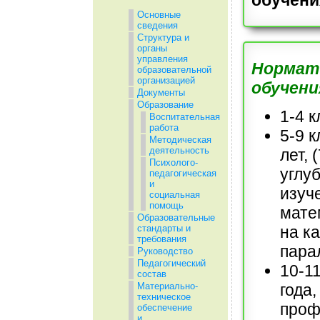
Основные
сведения
Структура и
органы
управления
Нормат
образовательной
организацией
обучени
Документы
Образование
1-4 
Воспитательная
работа
5-9 
Методическая
деятельность
лет, 
Психолого-
углу
педагогическая
и
изуч
социальная
помощь
мате
Образовательные
на к
стандарты и
требования
пара
Руководство
Педагогический
10-1
состав
года,
Материально-
техническое
проф
обеспечение
и