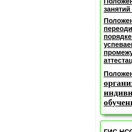
Положен
занятий
Положен
переоди
порядке
успевае
промеж
аттеста
Положен
органи
индиви
обучен
ГИС НСО