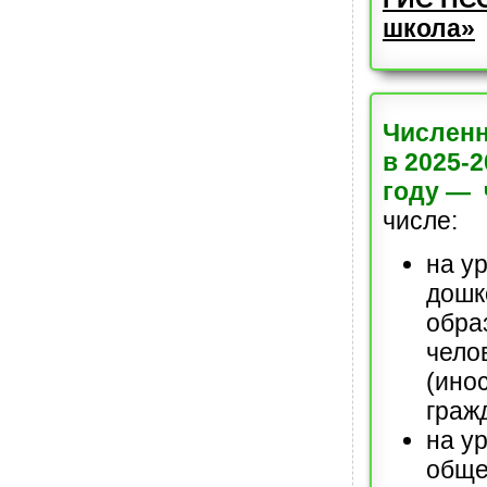
школа»
Численн
в 2025-
году — 
числе:
на у
дошк
обра
чело
(ино
граж
на у
обще