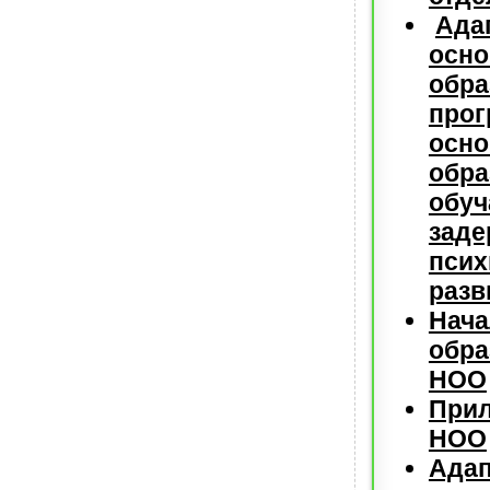
Ада
осно
обра
прог
осно
обра
обуч
заде
псих
разв
Нача
обр
НОО
Прил
НОО
Адап