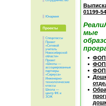
сотрудничество
Выписка
01199-5
Юнармия
Реали
Проекты
мые
Спецклассы
образ
Проект
«Сетевой
прогр
учитель
Новосибирской
области»
ФОП
Проект
ФОП
«Школы —
ассоциированные
ФОП
партнеры
«Сириуса»
Дош
Инженерно-
технологические
отде
классы
Обра
Школа —
центр ФК и
прог
ЗОЖ
дошк