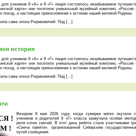
а для учеников 9 «А» и 9 «Г» лицея состоялось незабываемое путешес
инской карте» они посетили уникальный музейный комплекс «Россия
о поход, а настоящее прикосновение к истокам нашей великой Родины.
жила сама эпоха Рюриковичей. Под […]
моя история
а для учеников 9 «А» и 9 «Г» лицея состоялось незабываемое путешес
инской карте» они посетили уникальный музейный комплекс «Россия
о поход, а настоящее прикосновение к истокам нашей великой Родины.
жила сама эпоха Рюриковичей. Под […]
яти
Вечером 8 мая 2026 года, когда сумерки мягко окутали г
учеников и родителей 9 «Г» класса зазвучала особая мело
ритм сотен свечей. В этот день ребята стали участниками тр
«Свеча памяти», организованной Сибирским государственны
путей сообщения.