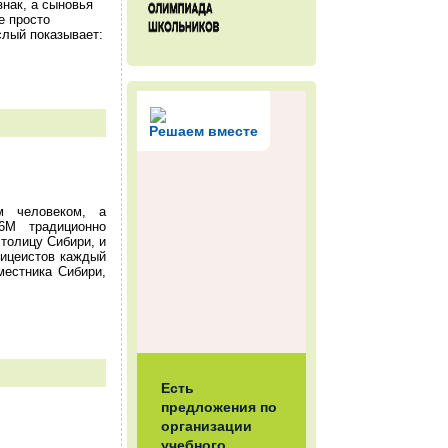
нак, а сыновья
е просто
слый показывает:
Решаем вместе
м человеком, а
6М традиционно
толицу Сибири, и
лицеистов каждый
местника Сибири,
Есть
предложения по
организации
учебного