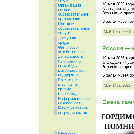
среда
10 мая 2026 год
Организация
благодаря «Пушк
питания в
Это был не прост
образовательной
организации
В залах музея о
Платные
образовательные
Май 19th, 2026
услуги
Доступная
среда
Россия — 
Финансово-
хозяйственная
деятельность
10 мая 2026 год
Стипендии и
благодаря «Пушк
иные виды
Это был не прост
материальной
поддержки
В залах музея о
Вакантные
места для
Май 14th, 2026
приема
(перевода)
Информационная
Свеча пам
безопасность
Международное
сотрудничество
Юнармия