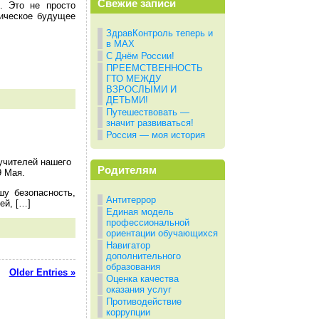
Свежие записи
. Это не просто
гическое будущее
ЗдравКонтроль теперь и
в МАХ
С Днём России!
ПРЕЕМСТВЕННОСТЬ
ГТО МЕЖДУ
ВЗРОСЛЫМИ И
ДЕТЬМИ!
Путешествовать —
значит развиваться!
Россия — моя история
учителей нашего
Родителям
9 Мая.
шу безопасность,
Антитеррор
ей, […]
Единая модель
профессиональной
ориентации обучающихся
Навигатор
дополнительного
образования
Older Entries »
Оценка качества
оказания услуг
Противодействие
коррупции