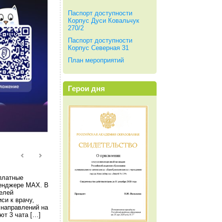
Паспорт доступности
Корпус Дуси Ковальчук
270/2
Паспорт доступности
Корпус Северная 31
План мероприятий
Герои дня
платные
енджере МАХ. В
елей
си к врачу,
 направлений на
ют 3 чата […]