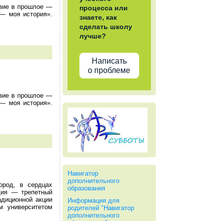
твие в прошлое —
процесса или
 — моя история».
знаете, как
сделать школу
лучше?
Написать
о проблеме
твие в прошлое —
 — моя история».
Навигатор
дополнительного
ород, в сердцах
образования
дия — трепетный
адиционной акции
Информация для
м университетом
родителей "Навигатор
дополнительного