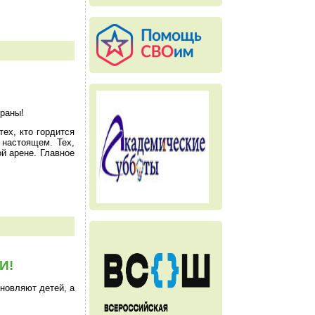
раны!
ех, кто гордится
 настоящем. Тех,
ой арене. Главное
И!
новляют детей, а