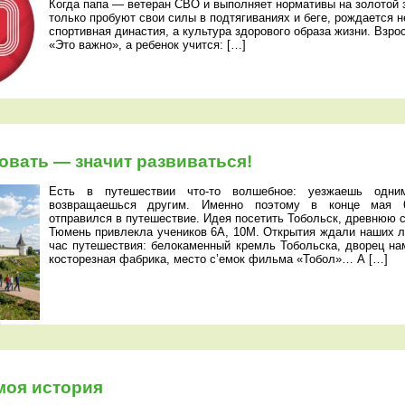
Когда папа — ветеран СВО и выполняет нормативы на золотой з
только пробуют свои силы в подтягиваниях и беге, рождается н
спортивная династия, а культура здорового образа жизни. Взро
«Это важно», а ребенок учится: […]
овать — значит развиваться!
Есть в путешествии что-то волшебное: уезжаешь одни
возвращаешься другим. Именно поэтому в конце мая 
отправился в путешествие. Идея посетить Тобольск, древнюю с
Тюмень привлекла учеников 6А, 10М. Открытия ждали наших 
час путешествия: белокаменный кремль Тобольска, дворец на
косторезная фабрика, место с’емок фильма «Тобол»… А […]
моя история