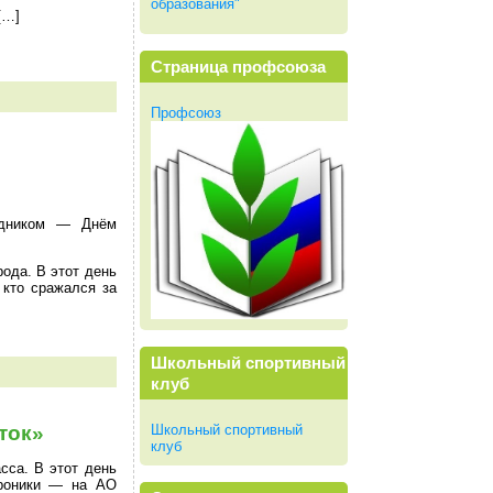
образования"
[…]
Страница профсоюза
Профсоюз
здником — Днём
ода. В этот день
 кто сражался за
Школьный спортивный
клуб
ток»
Школьный спортивный
клуб
сса. В этот день
троники — на АО