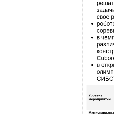
реша
зада
своё 
робот
сорев
в чем
разли
конст
Cubor
в отк
олимп
СИБС
Уровень
мероприятий
Международны