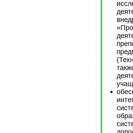
иссл
деят
вне
«Про
дея
преп
пре
(Те
такж
деят
учащ
обес
ин
сис
обра
сист
допо