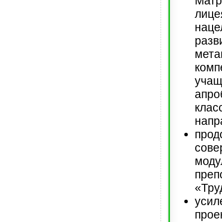
Мат
лиц
на
разв
мета
комп
уча
апр
клас
напр
прод
сове
моду
преп
«Тру
ус
прое