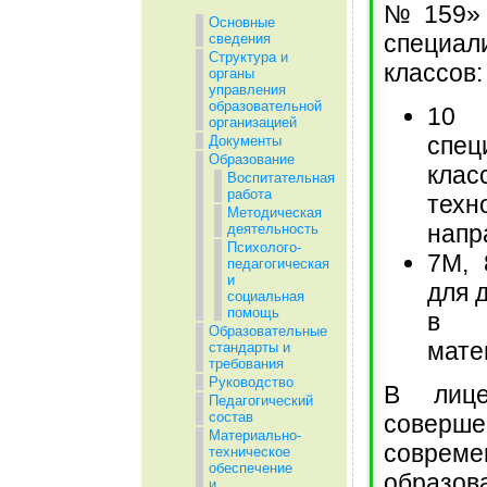
№159» 
Основные
специал
сведения
Структура и
классов:
органы
управления
образовательной
10
организацией
спец
Документы
Образование
клас
Воспитательная
работа
техн
Методическая
напр
деятельность
Психолого-
7М, 
педагогическая
и
для 
социальная
помощь
в 
Образовательные
мате
стандарты и
требования
Руководство
В лиц
Педагогический
состав
соверше
Материально-
совреме
техническое
обеспечение
образов
и