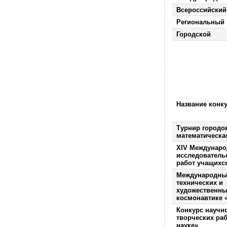
Всероссийский
Региональный
Городской
Название конк
Турнир городо
математическа
XIV Междунаро
исследователь
работ учащихся
Международный
технических и
художественны
космонавтике 
Конкурс научн
творческих раб
науке»