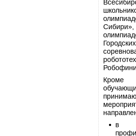
Всесиби
школьни
олимпи
Сибири»
олимпи
Городск
сорев
робот
Робофини
Кроме т
обучаю
приним
меропри
направлен
в 
проф