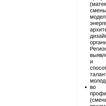
(мате
смен
модел
энерг
арх
дизайн
орган
Регио
выявл
и 
спо
тала
молод
во в
проф
(смен