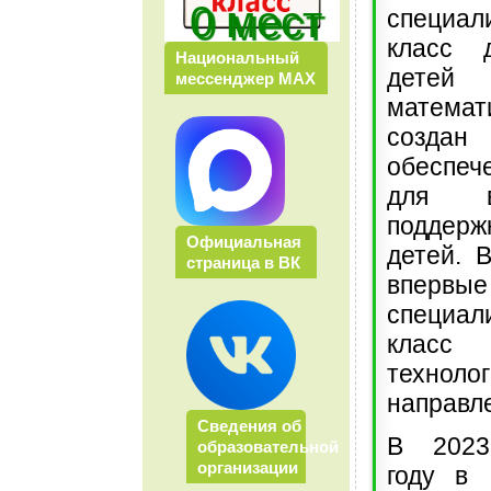
0 мест
специал
класс 
Национальный
детей
мессенджер МАХ
матема
созд
обеспе
для в
поддер
Официальная
детей. 
страница в ВК
впер
специал
класс
технолог
направл
Сведения об
В 2023
образовательной
организации
году в