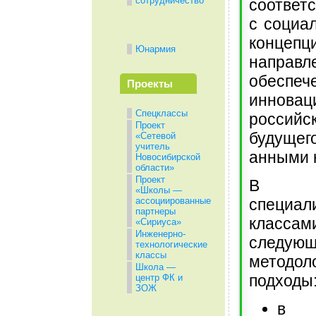
сотрудничество
соответ
с социа
конце
Юнармия
напра
обеспеч
Проекты
инновац
Спецклассы
россий
Проект
будущег
«Сетевой
учитель
анными 
Новосибирской
области»
Проект
В р
«Школы —
специал
ассоциированные
партнеры
класса
«Сириуса»
Инженерно-
следую
технологические
классы
методол
Школа —
подходы
центр ФК и
ЗОЖ
в 