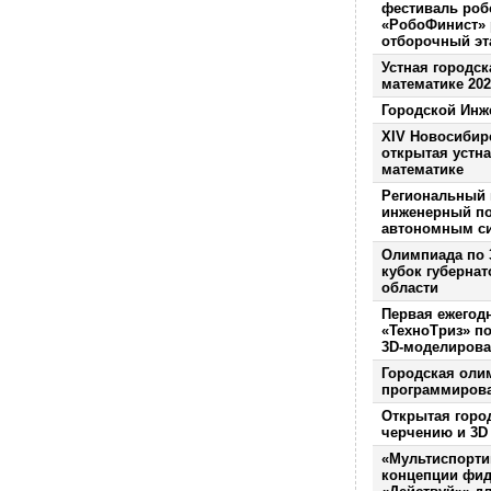
фестиваль роб
«РобоФинист»
отборочный эт
Устная городс
математике 202
Городской Инж
XIV
Новосибирс
открытая устн
математике
Региональный
инженерный по
автономным с
Олимпиада по 
кубок губерна
области
Первая ежегод
«ТехноТриз» п
3D-моделирова
Городская оли
программиров
Открытая горо
черчению и 3
D
«Мультиспорти
концепции фид