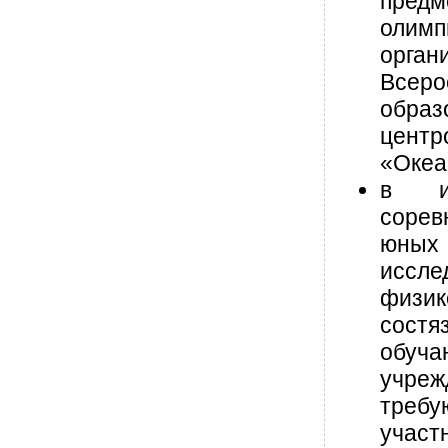
предм
олимп
орган
Всеро
образ
цент
«Океа
в ин
сорев
юны
иссле
фи
состя
обуча
учреж
тре
учас