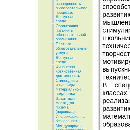
оснащенность
способс
образовательного
процесса.
развит
Доступная
мышлени
среда
Организация
стимули
питания в
образовательной
школьн
организации
Платные
техниче
образовательные
творчест
услуги
Доступная
мотивир
среда
Финансово-
выпуск
хозяйственная
техниче
деятельность
Стипендии и
В спец
иные виды
материальной
классах
поддержки
Вакантные
реализа
места для
развити
приема
(перевода)
математ
Информационная
безопасность
обра
Международное