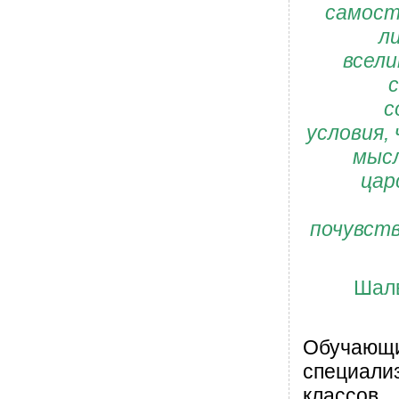
самост
л
всели
с
условия,
мысл
цар
почувств
Шал
Обучающ
специали
классов