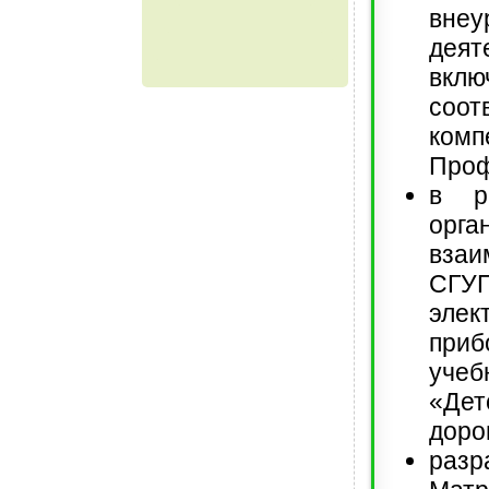
внеу
деят
вкл
соо
комп
Проф
в р
орга
взаи
СГУ
элек
при
уче
«Дет
доро
разр