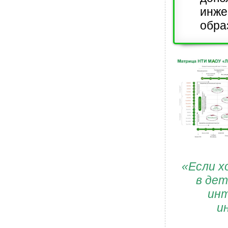
инже
обра
«Если х
в дет
инт
и