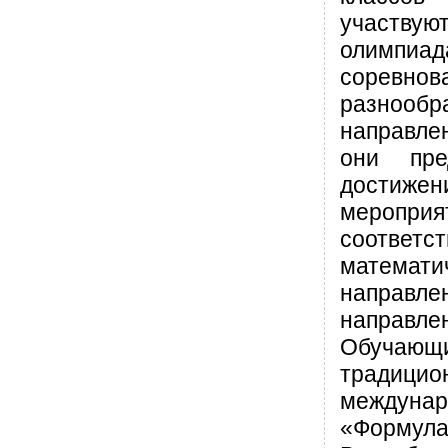
участву
олимпиад
сорев
разнообр
направл
они пре
достиж
мероприя
соответст
математи
направле
направле
Обучаю
традици
междунар
«Форму