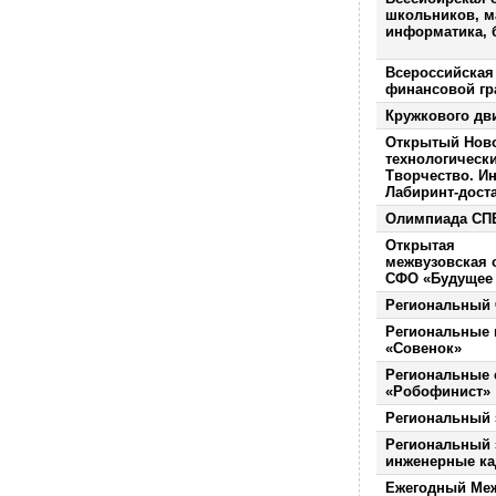
школьников, м
информатика, 
Всероссийская
финансовой гр
Кружкового дв
Открытый Нов
технологическ
Творчество. И
Лабиринт-доста
Олимпиада СП
Открытая
межвузовская
СФО «Будущее 
Региональный
Региональные 
«Совенок»
Региональные 
«Робофинист»
Региональный 
Региональный 
инженерные ка
Ежегодный Ме