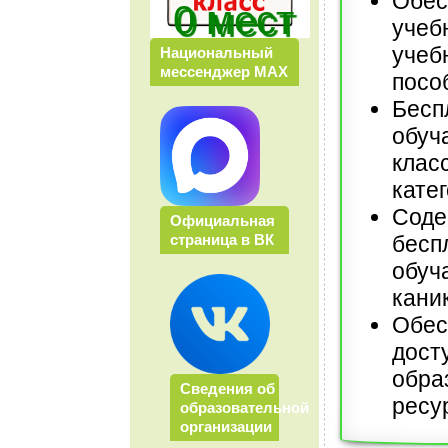
Обес
0 мест
учеб
учеб
Национальный
мессенджер МАХ
посо
Бесп
обуч
клас
кате
Соде
Официальная
страница в ВК
бесп
обуч
кани
Обес
дост
обра
Сведения об
ресу
образовательной
организации