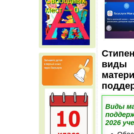
Свободных
мест — 0
м е с т
Стипен
виды
матер
подде
Виды м
поддерж
2026 уч