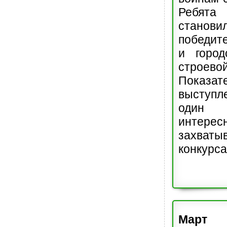
Ребята
станови
победит
и город
строев
Показат
выступл
один
инте
захват
конкурса
Март