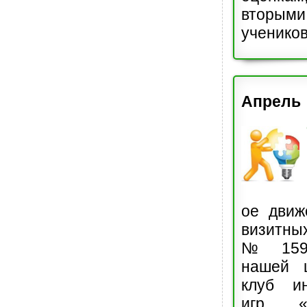
вторым
учеников
Апрель
ое движ
визитных
№ 159.
нашей 
клуб ин
игр «