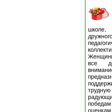
школе,
дружног
педагоги
коллект
Женщины
все д
вниман
предн
подде
трудн
радую
побед
оценк