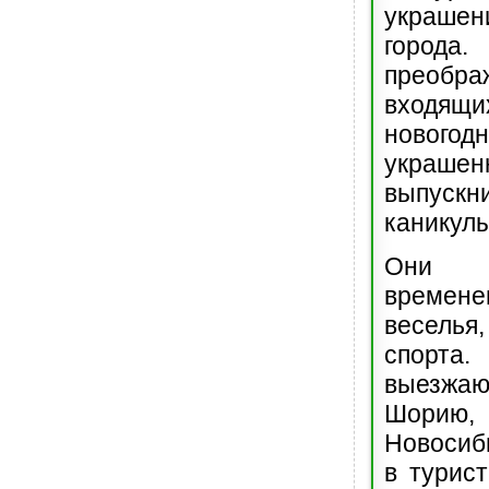
украшен
горо
преобр
входящ
новог
украшен
выпускни
каникулы
Они 
времен
весель
спорта
выезж
Шорию, 
Новосиб
в турист