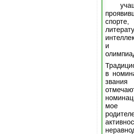
учащи
прояв
спорте
литерату
интелле
и пр
олимпиа
Традици
в номин
звани
отмечаю
номинац
мое 
роди
акти
неравно