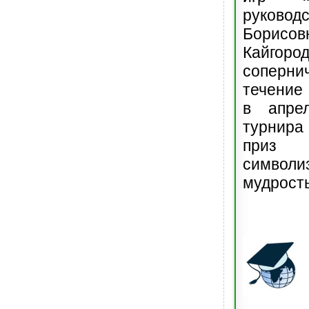
руково
Борисов
Кайгоро
сопернич
течение 
в апре
турнир
приз
символи
мудрость