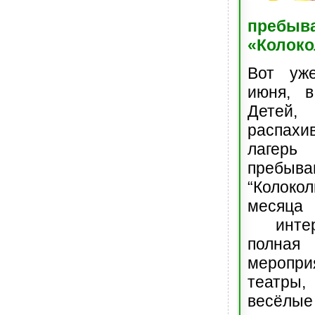
пребыв
«Колоко
Вот уж
июня, 
Детей,
распа
лагер
пребыва
“Колокол
месяц
интер
полная
меропр
театр
весёлы