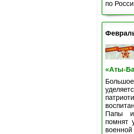
по Росси
Феврал
«Аты-Б
Больш
уделяетс
патриот
воспита
Папы 
помнят 
военной