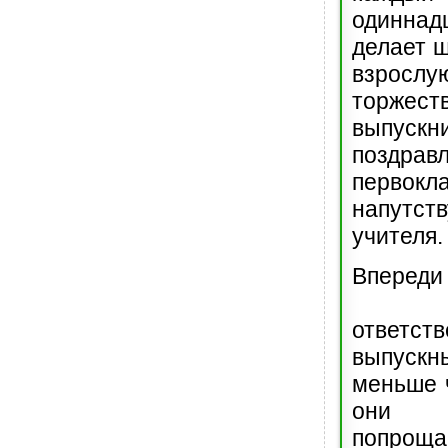
одиннад
делает ш
взрослу
торжес
выпускн
поздрав
первокла
напутст
учителя.
Впере
тяж
ответс
выпускн
меньше 
они 
попрощ