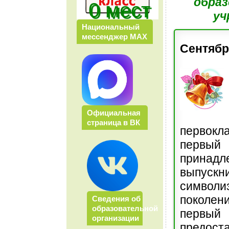
обра
0 мест
уч
Национальный
мессенджер МАХ
Сентяб
Официальная
страница в ВК
первокл
пер
принадл
выпус
символ
поколен
Сведения об
образовательной
перв
организации
предост