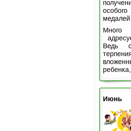
получе
особо
медалей
Много
адресуе
Ведь с
терпен
вложен
ребенка,
Июнь