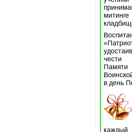
приним
митинг
кладбищ
Воспи
«Патр
удостаи
чести
Памяти
Воинско
в день 
каж