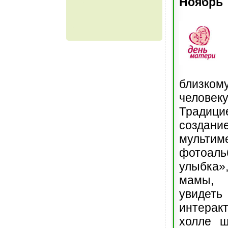
Ноябрь
близко
челов
Тради
создани
мультим
фотоал
улыбка
мамы, 
уви
интерак
холле ш