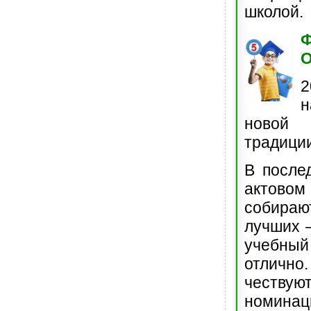
школой.
О
2
н
новой
традиции
В после
актово
собира
лучших –
учеб
отлично
честв
номина