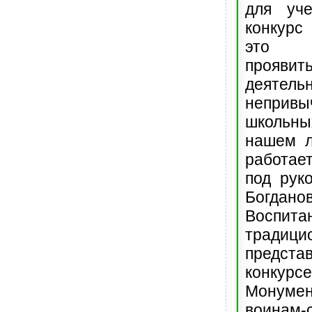
для уч
конкур
это в
прояв
деятельн
непри
школьн
нашем л
работае
под рук
Богдано
Воспит
традици
предст
конкур
Монум
воинам-