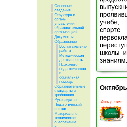
выпускни
Основные
сведения
прояви
Структура и
органы
учебе,
управления
образовательной
сп
организацией
первокл
Документы
Образование
перест
Воспитательная
работа
школы и
Методическая
знаниям
деятельность
Психолого-
педагогическая
и
социальная
помощь
Октябрь
Образовательные
стандарты и
требования
Руководство
Педагогический
состав
Материально-
техническое
обеспечение
и