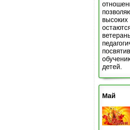
отнош
позвол
высоких 
остаются
ветеран
педагог
посвяти
обучени
детей.
Май