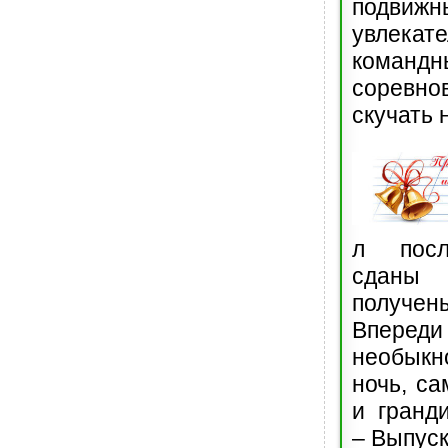
подви
увлекат
командн
соревно
скучать 
л посл
сданы
получе
Впер
необыкн
ночь, с
и гранд
– Выпуск