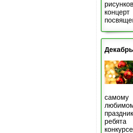
рисунко
концер
посвяще
Декабрь
самому
любим
праздни
ребята
конкур