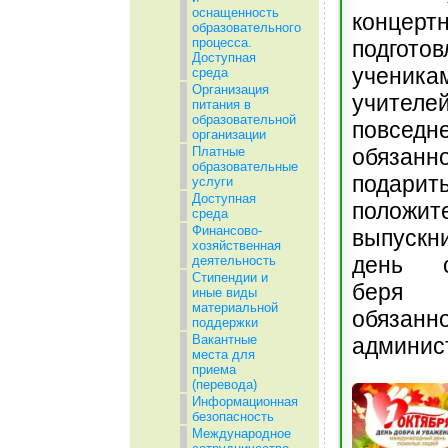
оснащенность
концерт
образовательного
процесса.
подготов
Доступная
ученика
среда
Организация
учит
питания в
образовательной
повседн
организации
обязанн
Платные
образовательные
подар
услуги
Доступная
положит
среда
Финансово-
выпускн
хозяйственная
день с
деятельность
Стипендии и
беря
иные виды
материальной
обязанно
поддержки
Вакантные
админис
места для
приема
(перевода)
Информационная
безопасность
Международное