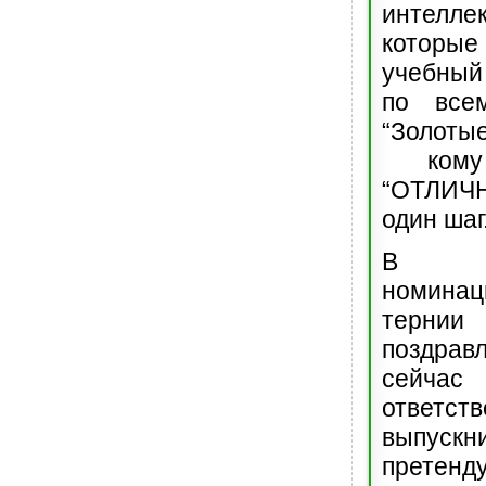
интеллек
котор
учебный 
по все
“Золоты
кому
“ОТЛИЧ
один шаг
В сп
номин
терни
поздравл
сейч
ответст
выпускни
прете