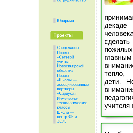
сотрудничество
приним
Юнармия
декад
челов
Проекты
сделат
Спецклассы
пожилы
Проект
главн
«Сетевой
учитель
вниман
Новосибирской
области»
тепло,
Проект
дети. Н
«Школы —
ассоциированные
вниман
партнеры
«Сириуса»
педагоги
Инженерно-
технологические
учителя
классы
Школа —
центр ФК и
ЗОЖ