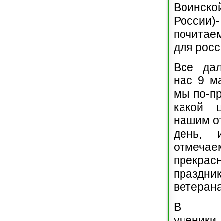
Воин
России)
почита
для росс
Все да
нас 9 ма
мы по-п
какой 
нашим от
день, 
отме
прекрас
празд
ветеран
В э
учен