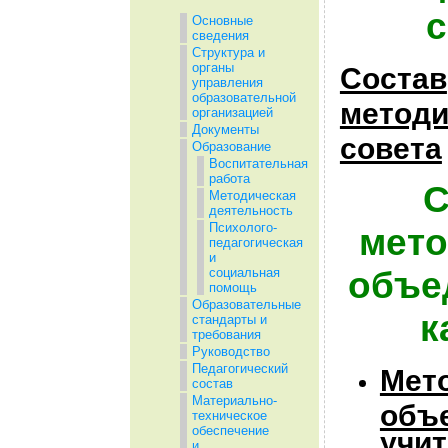
с
Основные
сведения
Структура и
органы
Состав
управления
образовательной
методи
организацией
Документы
совета
Образование
Воспитательная
работа
С
Методическая
деятельность
Психолого-
мето
педагогическая
и
объе
социальная
помощь
Образовательные
к
стандарты и
требования
Руководство
Педагогический
Мет
состав
Материально-
объ
техническое
обеспечение
учи
и