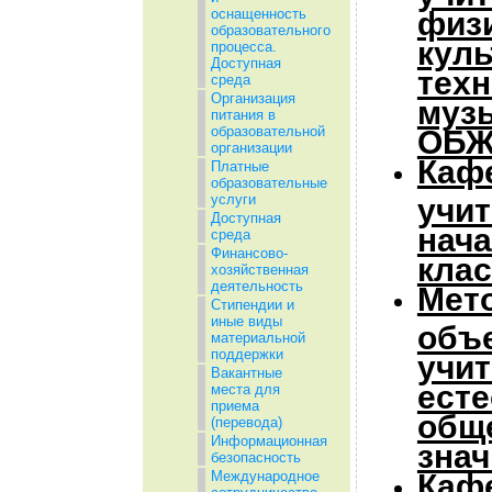
физ
оснащенность
образовательного
куль
процесса.
Доступная
техн
среда
Организация
музы
питания в
образовательной
ОБ
организации
Каф
Платные
образовательные
услуги
учи
Доступная
нач
среда
Финансово-
кла
хозяйственная
деятельность
Мет
Стипендии и
иные виды
объ
материальной
поддержки
учи
Вакантные
есте
места для
приема
общ
(перевода)
Информационная
зна
безопасность
Каф
Международное