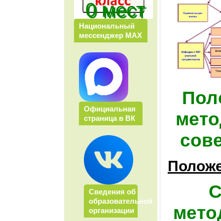
0 мест
Национальный
мессенджер МАХ
Пол
Официальная
мето
страница в ВК
сов
Полож
С
Сведения об
образовательной
мето
организации