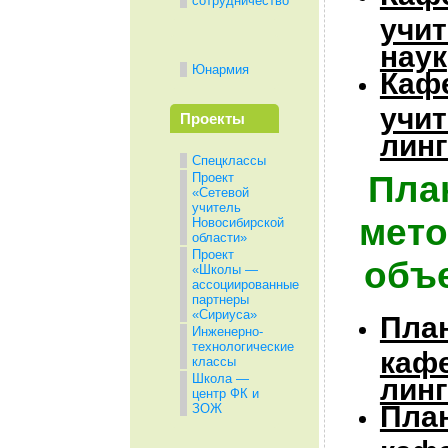
сотрудничество
учи
наук
Юнармия
Каф
учи
Проекты
линг
Спецклассы
Пла
Проект
«Сетевой
учитель
мето
Новосибирской
области»
Проект
объ
«Школы —
ассоциированные
партнеры
«Сириуса»
Пла
Инженерно-
технологические
каф
классы
Школа —
линг
центр ФК и
Пла
ЗОЖ
каф