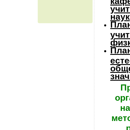
учи
наук
Пла
учи
физ
Пла
есте
общ
зна
П
орг
н
мет