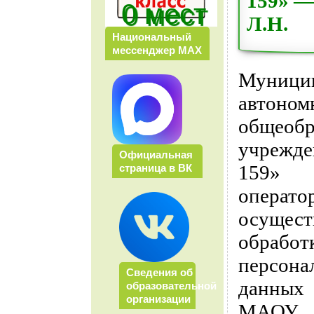
159» —
0 мест
Л.Н.
Национальный
мессенджер МАХ
Муници
автоном
общеобр
учрежд
Официальная
159»
страница в ВК
операто
осущес
обработ
персона
Сведения об
данных
образовательной
организации
МАОУ