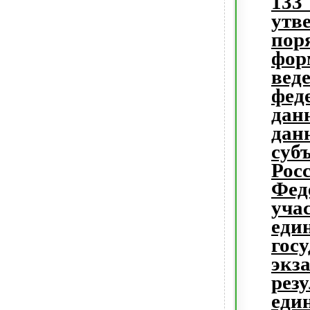
утв
пор
фор
вед
фед
да
дан
суб
Рос
Фе
уча
еди
гос
эк
рез
еди