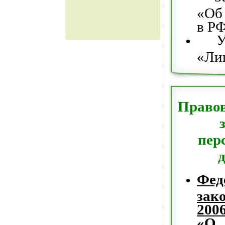
«Об
в РФ
Ус
«Ли
Правов
пер
Фед
зак
200
«О