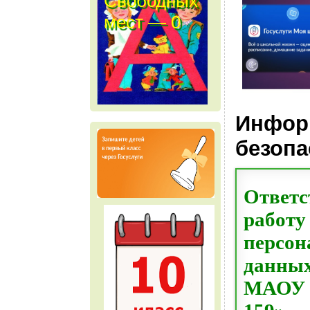
Свободных
мест — 0
м е с т
Инфор
безопа
Ответс
работу
персон
данны
МАОУ 