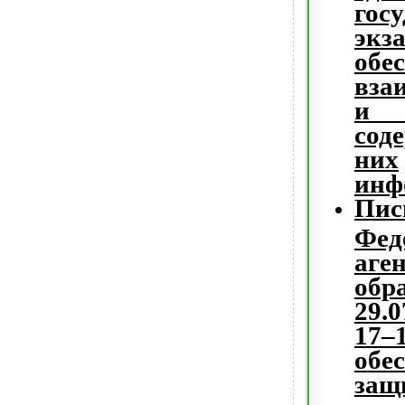
гос
экз
обе
вза
и 
сод
них
инф
Пис
Фед
аг
обр
29.
17
обе
защ