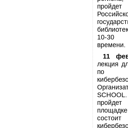
пройде
Российск
государс
библиот
10-30 
времени.
11 фе
лекция дл
по 
кибербезо
Органи
SCHOOL
пройде
площад
состоит
киберб