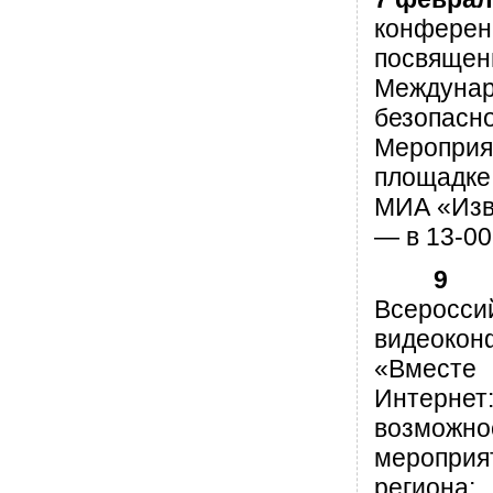
конферен
посвящен
Междунар
безопасно
Мероприя
площадке
МИА «Изв
— в 13-00
9 
Всеросси
видеокон
«Вмест
Интер
возможнос
мероприя
региона;