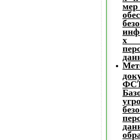
м
обе
без
инф
х 
пер
дан
Мет
док
ФСТ
Баз
угр
без
пер
дан
об