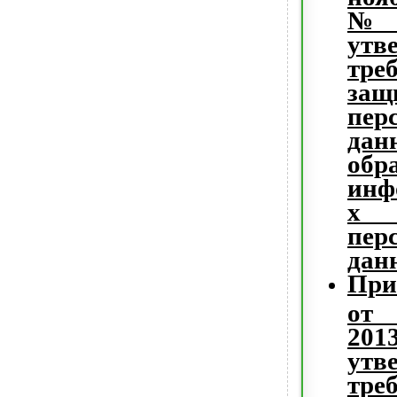
№ 
утв
тр
защ
пер
дан
об
инф
х 
пер
дан
Пр
от 
201
утв
тр