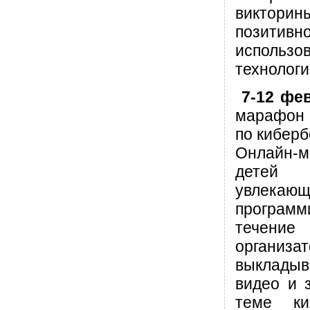
виктори
позитивно
использ
технологи
7-12 фе
марафон
по кибер
Онлайн-
детей 
увлекающ
програм
течен
органи
выклады
видео и 
теме киб