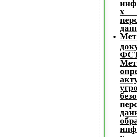
инф
х 
пер
дан
Мет
док
ФСТ
Мет
опр
акт
угр
без
пер
дан
об
инф
х 