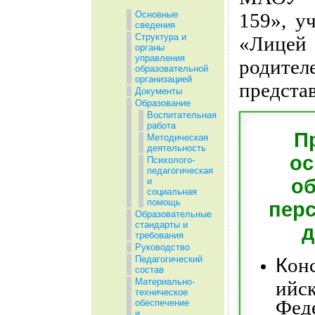
Основные
159», 
сведения
Структура и
«Лицей
органы
управления
родите
образовательной
организацией
представ
Документы
Образование
Воспитательная
работа
П
Методическая
деятельность
ос
Психолого-
педагогическая
об
и
социальная
помощь
пер
Образовательные
стандарты и
д
требования
Руководство
К
он
Педагогический
состав
Материально-
ийс
техническое
Фед
обеспечение
и