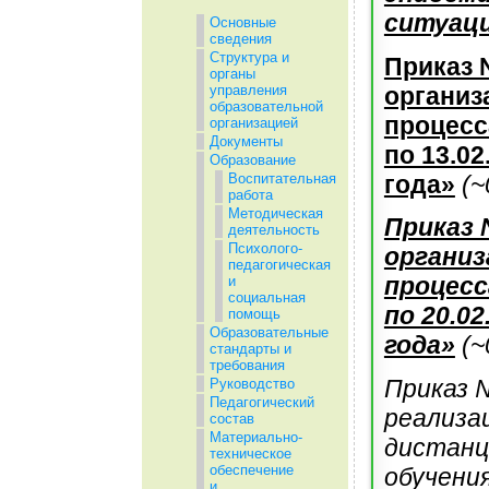
ситуаци
Основные
сведения
Структура и
Приказ 
органы
организ
управления
образовательной
процесса
организацией
Документы
по 13.02
Образование
года»
(~
Воспитательная
работа
Методическая
Приказ 
деятельность
Психолого-
организ
педагогическая
процесса
и
социальная
по 20.02
помощь
Образовательные
года»
(~
стандарты и
требования
Приказ 
Руководство
Педагогический
реализа
состав
Материально-
дистанц
техническое
обеспечение
обучения
и