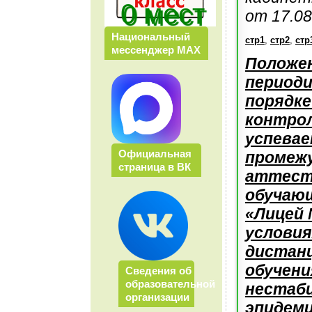
0 мест
от 17.08
Национальный
стр1
,
стр2
,
стр
мессенджер МАХ
Положен
периоди
порядке
контро
успевае
Официальная
промеж
страница в ВК
аттест
обучаю
«Лицей 
условия
дистан
обучени
Сведения об
образовательной
нестаб
организации
эпидеми