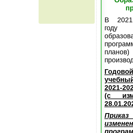
п
В 2021
году к
образов
прогр
пла
производ
Годово
учебн
2021-20
(с из
28.01.20
Прика
измене
програ