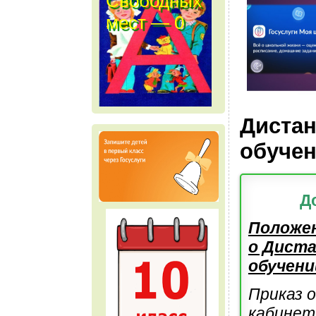
Свободных
мест — 0
м е с т
Диста
обучен
Д
Положе
о Дист
обучени
Приказ 
кабинет