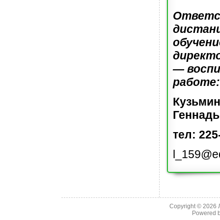
Ответс
дистан
обучен
директо
— восп
работе:
Кузьмин
Геннадь
тел: 225
l_159@e
Copyright © 2026
Powered 