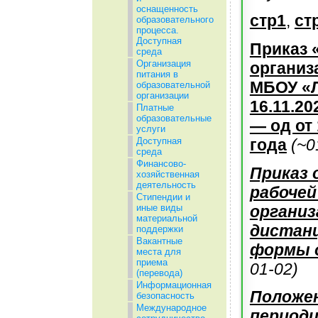
оснащенность
стр1
,
ст
образовательного
процесса.
Доступная
Приказ 
среда
Организация
организ
питания в
МБОУ «Л
образовательной
организации
16.11.20
Платные
образовательные
— од от
услуги
года
(~
0
Доступная
среда
Финансово-
Приказ 
хозяйственная
деятельность
рабочей
Стипендии и
организ
иные виды
материальной
дистан
поддержки
Вакантные
формы о
места для
приема
01-02)
(перевода)
Информационная
Положе
безопасность
Международное
перио