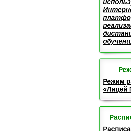
исполь
Интерн
плат
реализа
дистан
обучени
Реж
Режим 
«Лицей 
Распи
Расписа