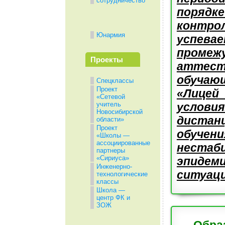
сотрудничество
поряд
контро
Юнармия
успе
промеж
Проекты
аттест
обуча
Спецклассы
Проект
«Лице
«Сетевой
учитель
условия
Новосибирской
дистан
области»
Проект
обуч
«Школы —
ассоциированные
нестаб
партнеры
«Сириуса»
эпидеми
Инженерно-
ситуаци
технологические
классы
Школа —
центр ФК и
ЗОЖ
Обра