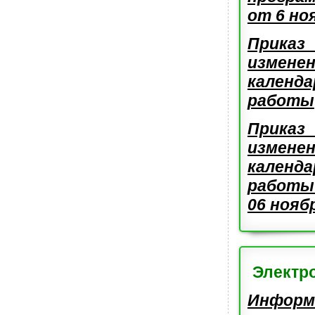
от 6 но
Прика
измене
календ
работы
Прика
измене
календ
работы
06 нояб
Электр
Инфо