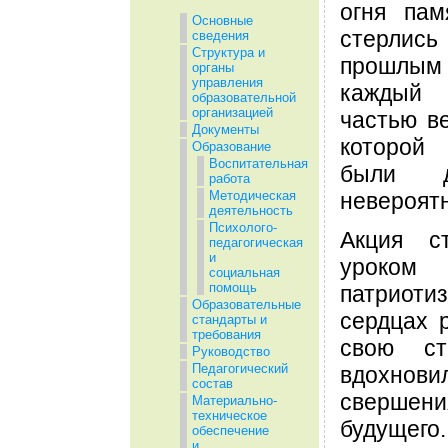
огня пам
Основные
стерлис
сведения
Структура и
прошлым
органы
управления
каждый
образовательной
организацией
частью ве
Документы
которой
Образование
Воспитательная
были д
работа
невероят
Методическая
деятельность
Психолого-
Акция с
педагогическая
и
уроком
социальная
помощь
патриотиз
Образовательные
сердцах р
стандарты и
требования
свою ст
Руководство
Педагогический
вдохно
состав
сверш
Материально-
техническое
будущег
обеспечение
и