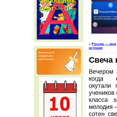
Свободных
мест — 0
м е с т
«
Россия — моя
история
Свеча 
Вечером 
когда 
окутали 
учеников 
класса з
мелодия 
сотен све