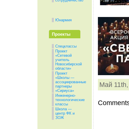
сотрудничество
Юнармия
Проекты
Спецклассы
Проект
«Сетевой
учитель
Новосибирской
области»
Проект
«Школы —
ассоциированные
Май 11th,
партнеры
«Сириуса»
Инженерно-
технологические
Comments 
классы
Школа —
центр ФК и
ЗОЖ