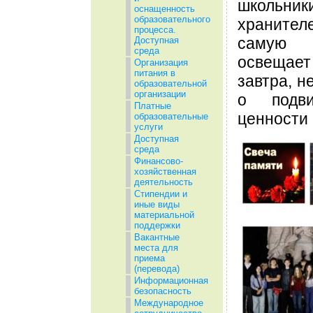
школьник
оснащенность
образовательного
храните
процесса.
самую 
Доступная
среда
освещает
Организация
питания в
завтра, н
образовательной
организации
о подв
Платные
ценности 
образовательные
услуги
Доступная
среда
Финансово-
хозяйственная
деятельность
Стипендии и
иные виды
материальной
поддержки
Вакантные
места для
приема
(перевода)
Информационная
безопасность
Международное