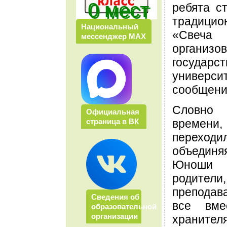
0 мест
ребята с
традиц
Национальный
«Свеч
мессенджер МАХ
организо
государс
универ
сообщени
Словно
Официальная
времени
страница в ВК
переходил
объедин
Юноши 
родител
препода
Сведения об
все вме
образовательной
организации
храните