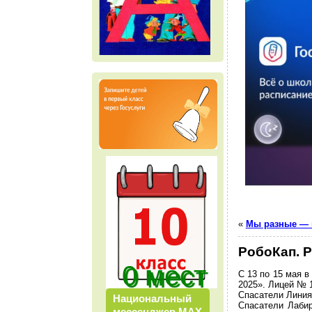
м е с т
«
Мы разные —
РобоКап. 
0 мест
С 13 по 15 мая 
2025». Лицей № 
Спасатели Линия 
Национальный
Спасатели Лаби
мессенджер МАХ