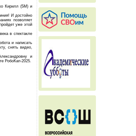
о Кирилл (5М) и
иния! И достойно
ваниях позволяет
 пройдет уже этой
века в спектакле
обота и написать
ту, снять видео,
Александровну и
е РобоКап-2025.