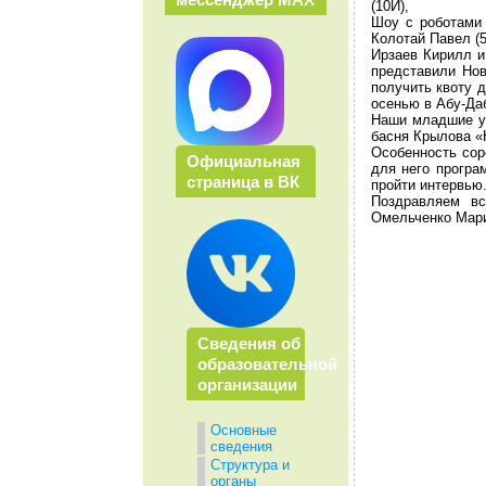
(10И),
Шоу с роботами
Колотай Павел (5
Ирзаев Кирилл и
представили Нов
получить квоту д
осенью в Абу-Да
Наши младшие уч
басня Крылова «
Особенность сор
Официальная
для него програ
страница в ВК
пройти интервью.
Поздравляем вс
Омельченко Мари
Сведения об
образовательной
организации
Основные
сведения
Структура и
органы