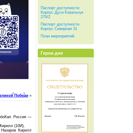
Паспорт доступности
Корпус Дуси Ковальчук
270/2
Паспорт доступности
Корпус Северная 31
План мероприятий
Герои дня
Великой Победе
»
обоКап. Россия —
Кирилл (10И),
 Назаров Кирилл