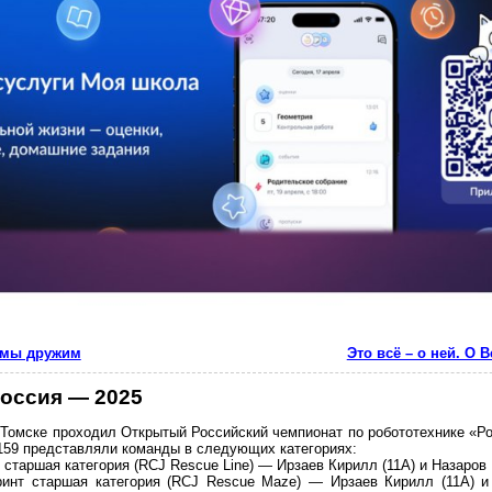
 мы дружим
Это всё – о ней. О 
Россия — 2025
в Томске проходил Открытый Российский чемпионат по робототехнике «Р
159 представляли команды в следующих категориях:
старшая категория (RCJ Rescue Line) — Ирзаев Кирилл (11А) и Назаров 
ринт старшая категория (RCJ Rescue Maze) — Ирзаев Кирилл (11А) и