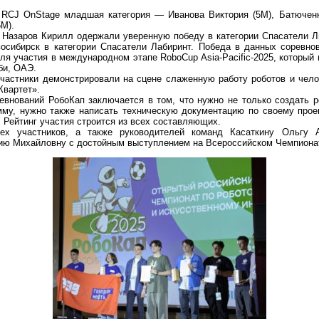
 RCJ OnStage младшая категория — Иванова Виктория (5М), Батюченк
М).
 Назаров Кирилл одержали уверенную победу в категории Спасатели Л
осибирск в категории Спасатели Лабиринт. Победа в данных соревно
ля участия в международном этапе RoboCup Asia-Pacific-2025, который
би, ОАЭ.
астники демонстрировали на сцене слаженную работу роботов и чело
Квартет».
евнований РобоКап заключается в том, что нужно не только создать р
мму, нужно также написать техническую документацию по своему проек
 Рейтинг участия строится из всех составляющих.
ех участников, а также руководителей команд Касаткину Ольгу 
ю Михайловну с достойным выступлением на Всероссийском Чемпионат