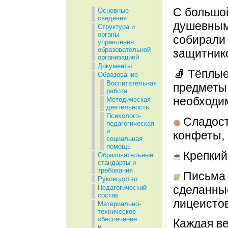
С большой
Основные
сведения
душевным
Структура и
органы
собирали
управления
образовательной
защитник
организацией
Документы
🧦 Тёплые
Образование
Воспитательная
предметы
работа
необходи
Методическая
деятельность
Психолого-
Сладост
педагогическая
и
конфеты,
социальная
помощь
Крепкий
Образовательные
стандарты и
требования
Письма 
Руководство
сделанны
Педагогический
состав
лицеистов
Материально-
техническое
обеспечение
Каждая ве
и