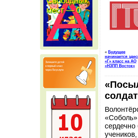
Свободных
мест — 0
м е с т
«
Будущее
начинается здес
«Г» класс на АО
«НЗПП Восток»
«Посы
солдат
Волонтёр
«Соболь»
сердечно 
учеников,