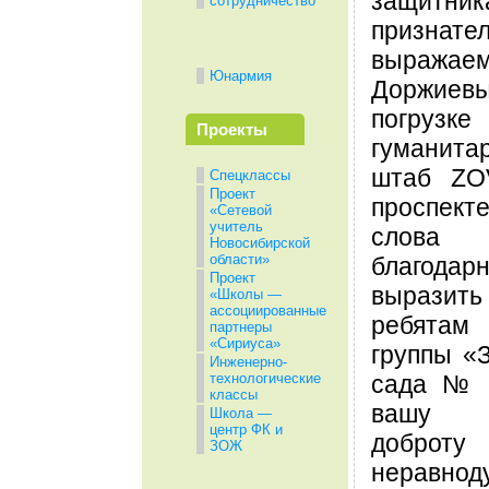
защитн
сотрудничество
признате
выраж
Юнармия
Доржиев
погруз
Проекты
гуманит
штаб ZO
Спецклассы
Проект
проспекте
«Сетевой
учитель
слова
Новосибирской
области»
благода
Проект
выразит
«Школы —
ассоциированные
ребятам
партнеры
«Сириуса»
группы «З
Инженерно-
сада № 
технологические
классы
вашу о
Школа —
центр ФК и
доб
ЗОЖ
неравнод