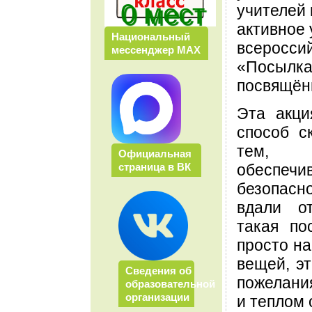
0 мест
учителей 
активное 
Национальный
всеросси
мессенджер МАХ
«Посылка
посвящён
Эта акц
способ с
тем, 
Официальная
обеспе
страница в ВК
безопас
вдали о
такая п
просто н
вещей, эт
Сведения об
пожелани
образовательной
организации
и теплом 