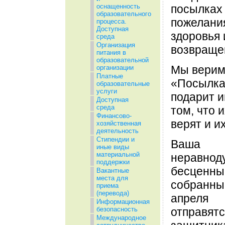
оснащенность
посылках
образовательного
пожелани
процесса.
Доступная
здоровья 
среда
Организация
возвраще
питания в
образовательной
Мы верим
организации
Платные
«Посылка
образовательные
услуги
подарит и
Доступная
среда
том, что и
Финансово-
верят и их
хозяйственная
деятельность
Стипендии и
Ваша 
иные виды
материальной
нерав
поддержки
бесценны
Вакантные
места для
собранны
приема
(перевода)
апрел
Информационная
отправ
безопасность
Международное