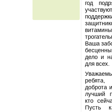
год под
участв
подде
защитн
витами
трогате
Ваша заб
бесценны
дело и н
для всех.
Уважае
ребята,
доброта 
лучший п
кто сейч
Пусть к