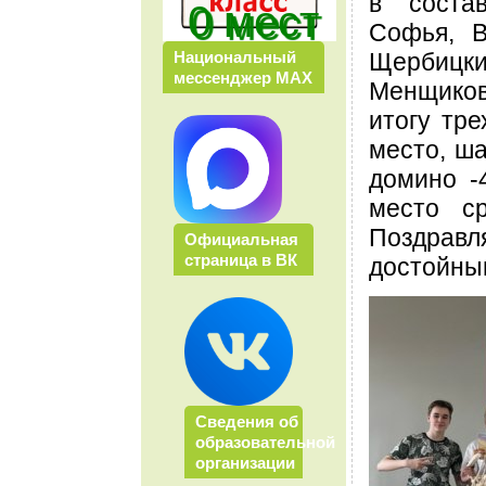
в соста
0 мест
Софья, В
Щербиц
Национальный
мессенджер МАХ
Менщик
итогу тре
место, ш
домино -
место с
Поздра
Официальная
страница в ВК
достойны
Сведения об
образовательной
организации