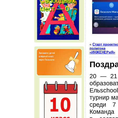
Свободных
мест — 0
м е с т
«
Старт проектн
полигона
«ИНЖЕНЕРиЯ»
Поздр
20 — 21
образова
Ельsch
турнир ма
среди 7
Команда