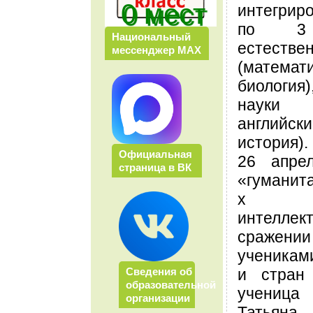
0 мест
интегрир
по 3 
Национальный
естест
мессенджер МАХ
(матема
биология
науки
англий
история).
Официальная
26 апре
страница в ВК
«гуманита
х ч
интеллек
сражен
ученикам
и стран
Сведения об
образовательной
учениц
организации
Татьян