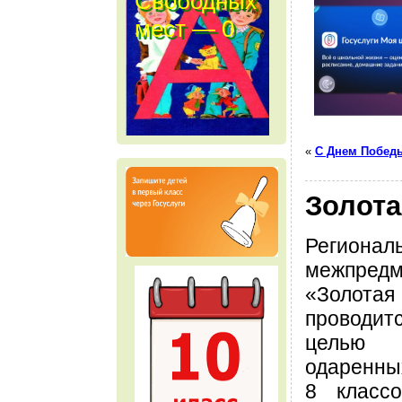
Свободных
мест — 0
м е с т
«
С Днем Побед
Золота
Регионал
межпредм
«Золот
проводи
целью
одаренны
8 класс