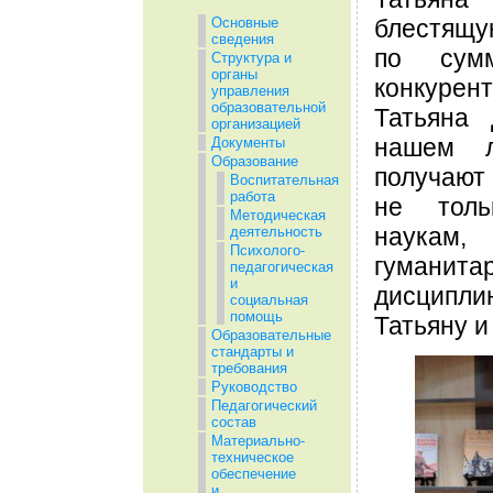
блестящу
Основные
сведения
по сум
Структура и
органы
конкурент
управления
образовательной
Татьяна 
организацией
нашем л
Документы
Образование
получают
Воспитательная
работа
не тол
Методическая
наука
деятельность
Психолого-
гуманита
педагогическая
и
дисципли
социальная
помощь
Татьяну и
Образовательные
стандарты и
требования
Руководство
Педагогический
состав
Материально-
техническое
обеспечение
и